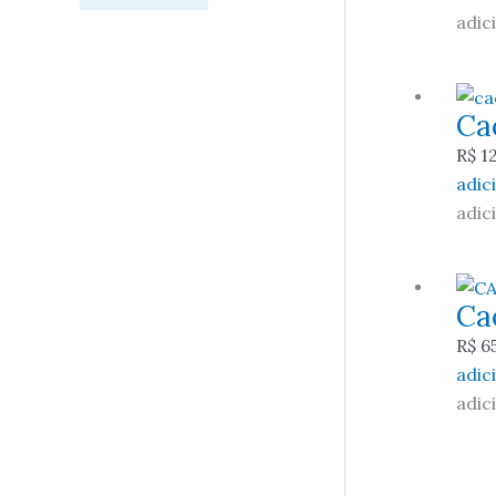
adic
Ca
R$
12
adic
adic
Ca
R$
65
adic
adic