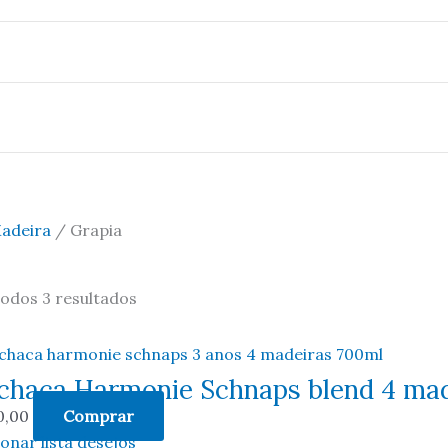
adeira
/ Grapia
todos 3 resultados
chaça Harmonie Schnaps blend 4 mad
0,00
Comprar
ionar lista desejos