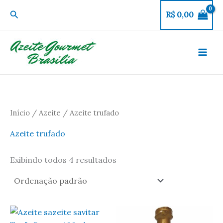
Ir
Pesquisar
R$
0,00
para
o
conteúdo
Início
/
Azeite
/ Azeite trufado
Azeite trufado
Exibindo todos 4 resultados