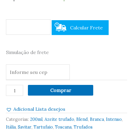
Calcular Frete
Simulação de frete
Comprar
Adicional Lista desejos
Categorias:
200ml
,
Azeite trufado
,
Blend
,
Branca
,
Intenso
,
Itália
,
Savitar
,
Tartufaio
,
Toscana
,
Trufados