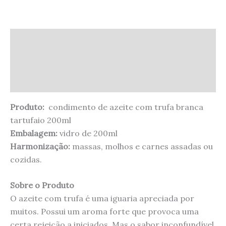
Descrição
Informação adicional
Avaliações (0)
Produto:
condimento de azeite com trufa branca
tartufaio 200ml
Embalagem:
vidro
de 200ml
Harmonização:
massas, molhos e carnes assadas ou
cozidas.
Sobre o Produto
O azeite com trufa é uma iguaria apreciada por
muitos. Possui um aroma forte que provoca uma
certa rejeição a iniciados. Mas o sabor inconfundível,