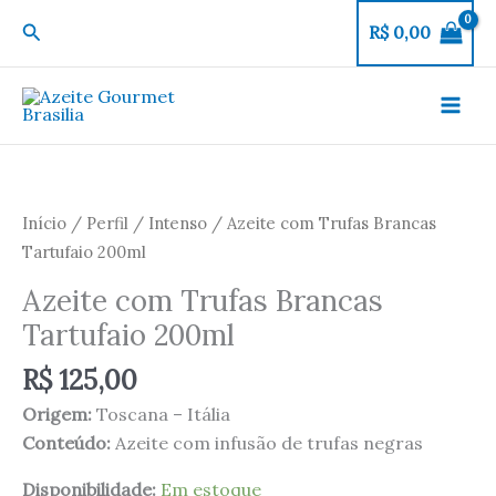
Ir
Pesquisar
R$
0,00
para
o
conteúdo
Azeite
com
Trufas
Início
/
Perfil
/
Intenso
/ Azeite com Trufas Brancas
Brancas
Tartufaio 200ml
Tartufaio
Azeite com Trufas Brancas
200ml
Tartufaio 200ml
quantidade
R$
125,00
Origem:
Toscana – Itália
Conteúdo:
Azeite com infusão de trufas negras
Disponibilidade:
Em estoque