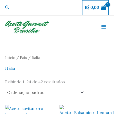
Ir
Pesquisar
R$
0,00
para
o
conteúdo
Início
/
Pais
/ Itália
Itália
Exibindo 1–24 de 42 resultados