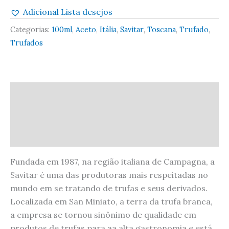
Adicional Lista desejos
Categorias:
100ml
,
Aceto
,
Itália
,
Savitar
,
Toscana
,
Trufado
,
Trufados
Descrição
Informação adicional
Avaliações (0)
Fundada em 1987, na região italiana de Campagna, a
Savitar é uma das produtoras mais respeitadas no
mundo em se tratando de trufas e seus derivados.
Localizada em San Miniato, a terra da trufa branca,
a empresa se tornou sinônimo de qualidade em
produtos de trufas para aa alta gastronomia e está