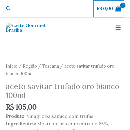
Ir
Pesquisar
R$
0,00
para
o
conteúdo
aceto
savitar
trufado
oro
Início
/
Região
/
Toscana
/ aceto savitar trufado oro
bianco
bianco 100ml
100ml
aceto savitar trufado oro bianco
quantidade
100ml
R$
105,00
Produto:
Vinagre balsamico com trufas
Ingredientes:
Mosto de uva concentrado 65%,