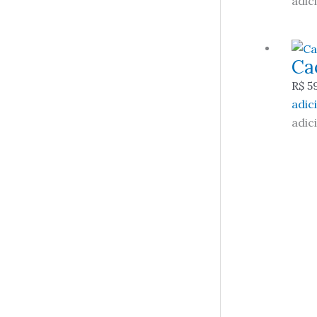
adic
Ca
R$
5
adic
adic