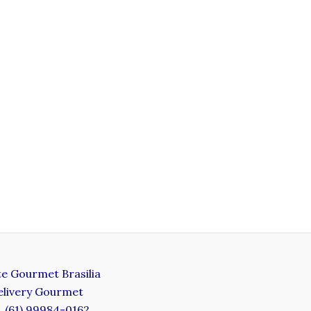
te Gourmet Brasilia
elivery Gourmet
l. (61) 99984-0162