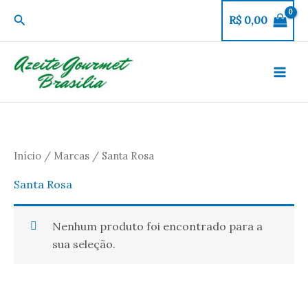
Ir
Pesquisar
R$
0,00
para
o
conteúdo
Início
/
Marcas
/ Santa Rosa
Santa Rosa
Nenhum produto foi encontrado para a
sua seleção.