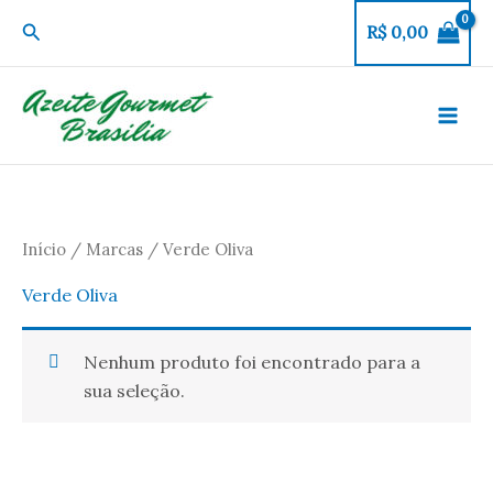
Ir
Pesquisar
R$
0,00
para
o
conteúdo
Início
/
Marcas
/ Verde Oliva
Verde Oliva
Nenhum produto foi encontrado para a
sua seleção.