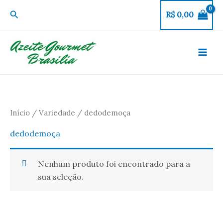
Ir
Pesquisar
R$
0,00
para
o
conteúdo
Início
/
Variedade
/ dedodemoça
dedodemoça
Nenhum produto foi encontrado para a
sua seleção.