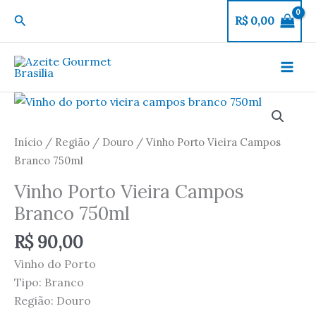
Ir
Pesquisar
R$
0,00
para
o
conteúdo
Vinho
Porto
Vieira
Início
/
Região
/
Douro
/ Vinho Porto Vieira Campos
Campos
Branco 750ml
Branco
Vinho Porto Vieira Campos
750ml
Branco 750ml
quantidade
R$
90,00
Vinho do Porto
Tipo: Branco
Região: Douro