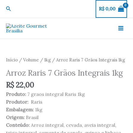
Ir
Pesquisar
R$
0,00
para
o
conteúdo
Início
/
Volume
/
1kg
/ Arroz Raris 7 Grãos Integrais 1kg
Arroz Raris 7 Grãos Integrais 1kg
R$
22,00
Produto:
7 graos integral Raris 1kg
Produtor:
Raris
Embalagem:
1kg
Origem:
Brasil
Conteúdo:
Arroz integral, cevada, aveia integral,
trigo integral, semente de canola, quinoa e linhaça.