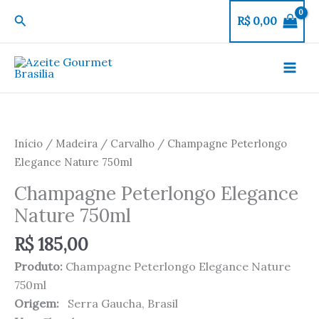
Ir
Pesquisar
R$
0,00
para
o
conteúdo
Champagne
Peterlongo
Elegance
Início
/
Madeira
/
Carvalho
/ Champagne Peterlongo
Nature
Elegance Nature 750ml
750ml
Champagne Peterlongo Elegance
quantidade
Nature 750ml
R$
185,00
Produto:
Champagne Peterlongo Elegance Nature
750ml
Origem
:
Serra Gaucha, Brasil