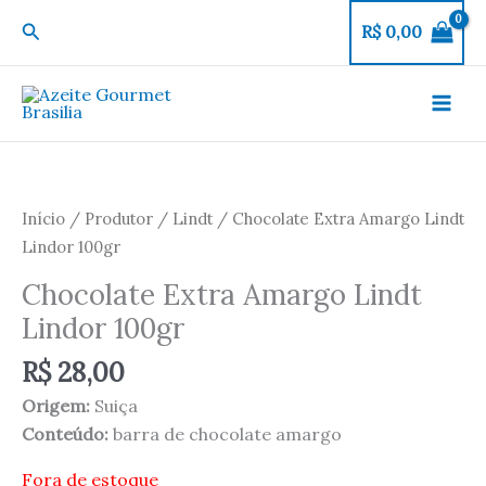
Ir
Pesquisar
R$
0,00
para
o
conteúdo
Início
/
Produtor
/
Lindt
/ Chocolate Extra Amargo Lindt
Lindor 100gr
Chocolate Extra Amargo Lindt
Lindor 100gr
R$
28,00
Origem:
Suiça
Conteúdo:
barra de chocolate amargo
Fora de estoque