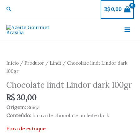
Ir
Pesquisar
R$
0,00
para
o
conteúdo
Início
/
Produtor
/
Lindt
/ Chocolate lindt Lindor dark
100gr
Chocolate lindt Lindor dark 100gr
R$
30,00
Origem:
Suiça
Conteúdo:
barra de chocolate ao leite dark
Fora de estoque