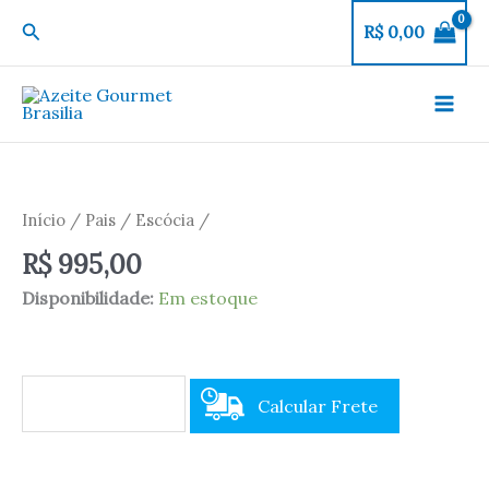
Ir
Pesquisar
R$
0,00
para
o
conteúdo
Whisky
The
Macallan
Início
/
Pais
/
Escócia
/
12
R$
995,00
anos
700ml
Disponibilidade:
Em estoque
quantidade
Calcular Frete