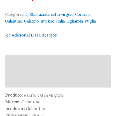
Categorias:
500ml
,
azeite extra virgem
,
Coratina
,
Galantino
,
Galatino
,
Intenso
,
Itália
,
Ogliarola
,
Puglia
Adicional Lista desejos
Descrição
Informação adicional
Avaliações (0)
Produto:
Azeite extra virgem
Marca:
Galantino
produtor:
Galantino
Embalagem:
500ml