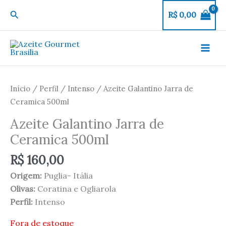
Ir
Pesquisar
R$
0,00
para
o
conteúdo
Início
/
Perfil
/
Intenso
/ Azeite Galantino Jarra de
Ceramica 500ml
Azeite Galantino Jarra de
Ceramica 500ml
R$
160,00
Origem:
Puglia- Itália
Olivas:
Coratina e Ogliarola
Perfil:
Intenso
Fora de estoque