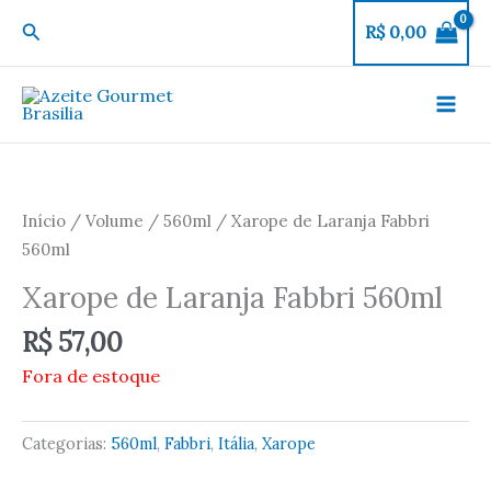
Ir
Pesquisar
R$
0,00
para
o
conteúdo
Início
/
Volume
/
560ml
/ Xarope de Laranja Fabbri
560ml
Xarope de Laranja Fabbri 560ml
R$
57,00
Fora de estoque
Categorias:
560ml
,
Fabbri
,
Itália
,
Xarope